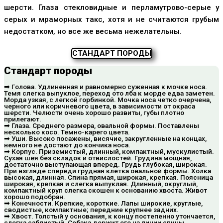
шерсти. Глаза стекловидные и перламутрово-серые у
серых и мраморных такс, хотя и не считаются грубым
недостатком, но все же весьма нежелательны.
СТАНДАРТ ПОРОДЫ
Стандарт породы
➡ Голова. Удлиненная и равномерно суженная к мочке носа.
Темя слегка выпуклое, переход ото лба к морде едва заметен.
Морда узкая, с легкой горбинкой. Мочка носа четко очерчена,
черного или коричневого цвета, в зависимости от окраса
шерсти. Челюсти очень хорошо развиты, губы плотно
прилегают.
➡ Глаза. Среднего размера, овальной формы. Поставлены
несколько косо. Темно-карего цвета.
➡ Уши. Высоко посажены, висячие, закругленные на концах,
немного не достают до кончика носа.
➡ Корпус. Приземистый, длинный, компактный, мускулистый.
Сухая шея без складок и отвислостей. Грудина мощная,
достаточно выступающая вперед. Грудь глубокая, широкая.
При взгляде спереди грудная клетка овальной формы. Холка
высокая, длинная. Спина прямая, широкая, крепкая. Поясница
широкая, крепкая и слегка выпуклая. Длинный, округлый,
компактный круп слегка скошен к основанию хвоста. Живот
хорошо подобран.
➡ Конечности. Крепкие, короткие. Лапы широкие, круглые,
сводистые, компактные; передние крупнее задних.
➡ Хвост. Толстый у основания, к концу постепенно утончается,
слегка саблистый. Собака держит его на линии спины.