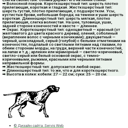
➡ Волосяной покров. Короткошерстный тип: шерсть плотно
прилегающая, короткая и гладкая. Жесткошерстный тип:
шерсть густая, плотно прилегающая, с подшерстком. Усы,
кустистые брови, небольшая борода; на темени и ушах шерсть
короткая. Длинношерстный тип: шерсть мягкая, плотно
прилегающая, слегка волнистая. На шее, туловище, ушах,
задней стороне конечностей и хвосте — длиннее.
➡ Окрас. Короткошерстный тип: одноцветный — красный (от
желтоватого до цвета красного дерева), олений, соболиный
(вкрапление волос с черными кончиками); двухцветный —
черный, шоколадный, серый (голубой) с белыми отметинами на
конечностях, подпалый со светлыми пятнами над глазами, по
обеим сторонам морды, на груди, верхней части конечностей,
на лапах и т.д.; арлекин или мраморный — светло-коричневый,
светло-серый или белый основной окрас, с темно-
коричневыми, рыжими, красными или черными пятнами
неправильной формы.
➡ Жесткошерстный тип: допускается любой окрас.
➡ Длинношерстный тип: то же, что и для короткошерстного.
➡ Высота в холке: кобели: 27 — 22 см; суки: 25 — 20 см.
© Дизайн сайта: Servis Web