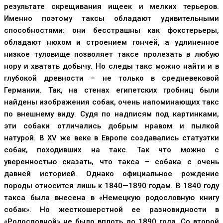
результате скрещивания ищеек и мелких терьеров.
Именно поэтому таксы обладают удивительными
способностями: они бесстрашны как фокстерьеры,
обладают нюхом и строением гончей, а удлиненное
низкое туловище позволяет таксе пролезать в любую
нору и хватать добычу. Но следы такс можно найти и в
глубокой древности – не только в средневековой
Германии. Так, на стенах египетских гробниц были
найдены изображения собак, очень напоминающих такс
по внешнему виду. Судя по надписям под картинками,
эти собаки отличались добрым нравом и пылкой
натурой. В XV же веке в Европе создавались статуэтки
собак, походивших на такс. Так что можно с
уверенностью сказать, что такса – собака с очень
давней историей. Однако официальное рождение
породы относится лишь к 1840—1890 годам. В 1840 году
такса была внесена в «Немецкую родословную книгу
собак». Но жесткошерстной ее разновидности в
«Родословной» не было вплоть до 1890 года. Со второй