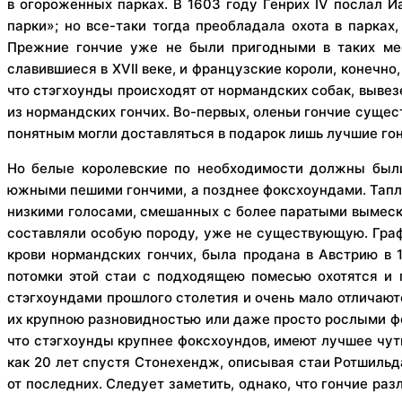
в огороженных парках. В 1603 году Генрих IV послал И
парки»; но все-таки тогда преобладала охота в парках,
Прежние гончие уже не были пригодными в таких мес
славившиеся в XVII веке, и французские короли, конечно
что стэгхоунды происходят от нормандских собак, вывезенн
из нормандских гончих. Во-первых, оленьи гончие сущес
понятным могли доставляться в подарок лишь лучшие гон
Но белые королевские по необходимости должны были
южными пешими гончими, а позднее фоксхоундами. Таплин
низкими голосами, смешанных с более паратыми вымеска
составляли особую породу, уже не существующую. Граф 
крови нормандских гончих, была продана в Австрию в 1
потомки этой стаи с подходящею помесью охотятся и 
стэгхоундами прошлого столетия и очень мало отличаютс
их крупною разновидностью или даже просто рослыми фок
что стэгхоунды крупнее фоксхоундов, имеют лучшее чуть
как 20 лет спустя Стонехендж, описывая стаи Ротшильд
от последних. Следует заметить, однако, что гончие ра