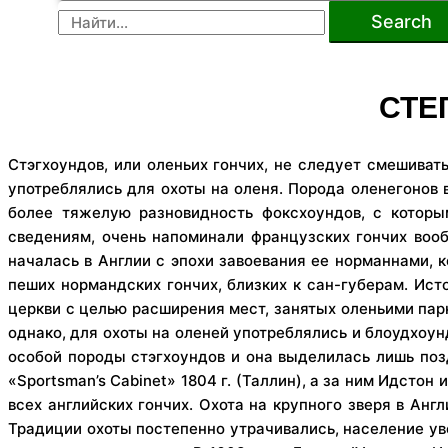
Search
СТЕ
Стэгхоундов, или оленьих гончих, не следует смешиват
употреблялись для охоты на оленя. Порода оленегонов в
более тяжелую разновидность фоксхоундов, с которы
сведениям, очень напоминали французских гончих воо
началась в Англии с эпохи завоевания ее норманнами, 
пеших нормандских гончих, близких к сан-губерам. Ист
церкви с целью расширения мест, занятых оленьими парка
однако, для охоты на оленей употреблялись и блоудхоун
особой породы стэгхоундов и она выделилась лишь поздн
«Sportsman’s Cabinet» 1804 г. (Таллин), а за ним Идсто
всех английских гончих. Охота на крупного зверя в Англ
Традиции охоты постепенно утрачивались, население ув