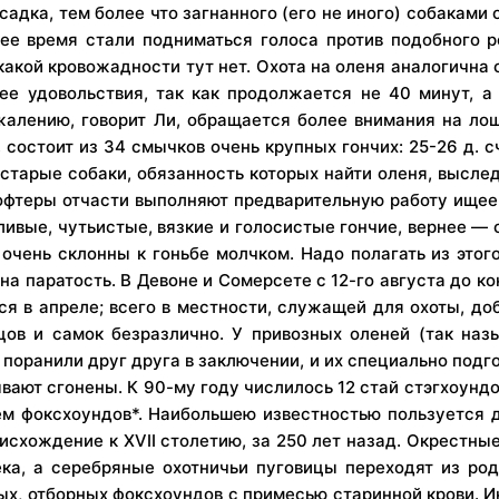
а садка, тем более что загнанного (его не иного) собакам
ее время стали подниматься голоса против подобного р
какой кровожадности тут нет. Охота на оленя аналогична 
лее удовольствия, так как продолжается не 40 минут, 
ожалению, говорит Ли, обращается более внимания на лош
, состоит из 34 смычков очень крупных гончих: 25-26 д. 
старые собаки, обязанность которых найти оленя, выследит
офтеры отчасти выполняют предварительную работу ищеек 
ивые, чутьистые, вязкие и голосистые гончие, вернее —
очень склонны к гоньбе молчком. Надо полагать из этог
на паратость. В Девоне и Сомерсете с 12-го августа до ко
ся в апреле; всего в местности, служащей для охоты, до
мцов и самок безразлично. У привозных оленей (так на
 поранили друг друга в заключении, и их специально подг
ают сгонены. К 90-му году числилось 12 стай стэгхоундов
 чем фоксхоундов*. Наибольшею известностью пользуется 
оисхождение к XVII столетию, за 250 лет назад. Окрестн
ка, а серебряные охотничьи пуговицы переходят из род
ых, отборных фоксхоундов с примесью старинной крови. И