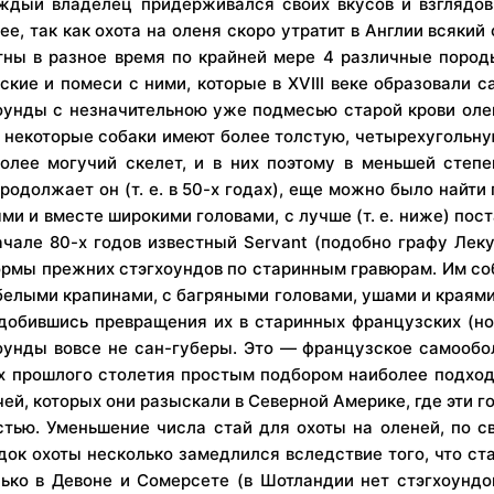
ждый владелец придерживался своих вкусов и взглядов
ее, так как охота на оленя скоро утратит в Англии всякий
ны в разное время по крайней мере 4 различные породы
ские и помеси с ними, которые в XVIII веке образовали
оунды с незначительною уже подмесью старой крови оле
, некоторые собаки имеют более толстую, четырехугольну
олее могучий скелет, и в них поэтому в меньшей степе
родолжает он (т. е. в 50-х годах), еще можно было найти
ыми и вместе широкими головами, с лучше (т. е. ниже) п
чале 80-х годов известный Servant (подобно графу Леку
рмы прежних стэгхоундов по старинным гравюрам. Им со
елыми крапинами, с багряными головами, ушами и краями 
е добившись превращения их в старинных французских (н
оунды вовсе не сан-губеры. Это — французское самообол
их прошлого столетия простым подбором наиболее подхо
й, которых они разыскали в Северной Америке, где эти го
ью. Уменьшение числа стай для охоты на оленей, по св
ок охоты несколько замедлился вследствие того, что ста
ько в Девоне и Сомерсете (в Шотландии нет стэгхоундов