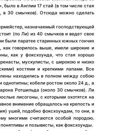
, было в Англии 17 стай (в том числе стая
, в 30 смычков). Отсюда можно сделать
егермейстер, назначаемый господствующей
стоит (по Ли) из 40 смычков и ведет свое
 они были паратее старинных южных гончих
, как говорилось выше, имели широкие и
нны, как у фоксхоунда, что стая хорошо
оренасты, мускулисты, с широкою и низко
скими) костями и крепкими лапами. Все
 члены находились в полном между собою
 однотипны; кобели ростом около 24 д., а
 барона Ротшильда (около 30 смычков). Ли
рослые лисогоны, с которыми охотятся на
лавное внимание обращалось на крепость и
ия) ушей, подобно фоксхоундам, то они, в
ему многими считаются особой породою.
 понятливы и позывисты, как фоксхоунды.