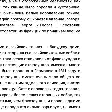
сах, а не в огороженных местностях, как
к, так как не было поросли и кустарника.
и быть лишь белые королевские гончие,
egnin поэтому ошибается вдвойне, говоря,
артов — Георга II и Георга III — состояли
I столетии из Франции по причинам весьма
и английских гончих — блоудхоундами,
и от старинных английских южных собак с
-таки резко отличались от фоксхоундов и
ая настоящих стэгхоундов, имевшая много
, была продана в Германию в 1811 году и
стэгхоунды имеют очень мало общего со
ы не дают им отдельного описания, считая
лисицу. Юатт в сороковых годах говорил,
о крови более пеших старинных собак, так
аратыми, чем фоксхоунды, и происшедшими
ще порода эта сильно варьирует, не имеет