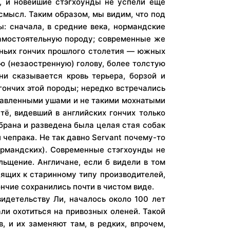
, и новейшие стэгхоунды не успели еще
 смысл. Таким образом, мы видим, что под
: сначала, в средние века, нормандские
 самостоятельную породу; современные же
ньих гончих прошлого столетия — южных
ю (незаостренную) голову, более толстую
ни сказывается кровь терьера, борзой и
 гончих этой породы; нередко встречались
оставленными ушами и не такими мохнатыми
тё, видевший в английских гончих только
брана и разведена была целая стая собак
чепрака. Не так давно Servant почему-то
ормандских). Современные стэгхоунды не
ьщение. Англичане, если б видели в том
дящих к старинному типу производителей,
нчие сохранились почти в чистом виде.
идетельству Ли, началось около 100 лет
ли охотиться на привозных оленей. Такой
, и их заменяют там, в редких, впрочем,