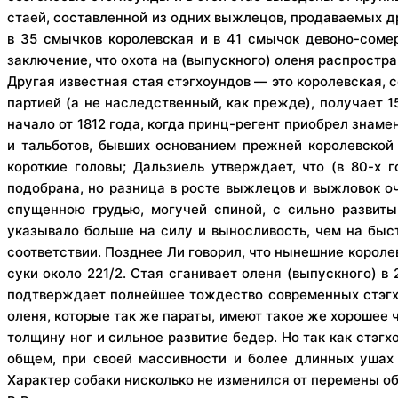
стаей, составленной из одних выжлецов, продаваемых друг
в 35 смычков королевская и в 41 смычок девоно-соме
заключение, что охота на (выпускного) оленя распростра
Другая известная стая стэгхоундов — это королевская,
партией (а не наследственный, как прежде), получает 1
начало от 1812 года, когда принц-регент приобрел знам
и тальботов, бывших основанием прежней королевской 
короткие головы; Дальзиель утверждает, что (в 80-х 
подобрана, но разница в росте выжлецов и выжловок оч
спущенною грудью, могучей спиной, с сильно развит
указывало больше на силу и выносливость, чем на быс
соответствии. Позднее Ли говорил, что нынешние короле
суки около 221/2. Стая сганивает оленя (выпускного) в
подтверждает полнейшее тождество современных стэгхоу
оленя, которые так же параты, имеют такое же хорошее ч
толщину ног и сильное развитие бедер. Но так как стэг
общем, при своей массивности и более длинных ушах 
Характер собаки нисколько не изменился от перемены об