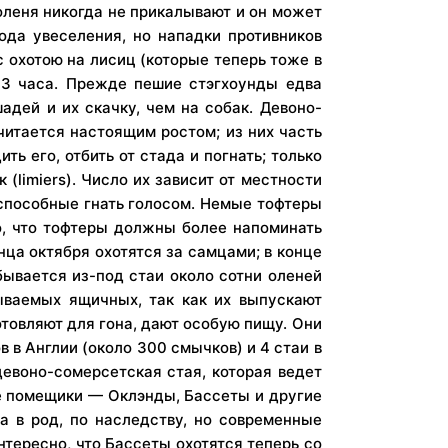
и оленя никогда не прикалывают и он может
ода увеселения, но нападки противников
с охотою на лисиц (которые теперь тоже в
а 3 часа. Прежде пешие стэгхоунды едва
адей и их скачку, чем на собак. Девоно-
считается настоящим ростом; из них часть
ь его, отбить от стада и погнать; только
(limiers). Число их зависит от местности
 способные гнать голосом. Немые тофтеры
о, что тофтеры должны более напоминать
нца октября охотятся за самцами; в конце
бывается из-под стаи около сотни оленей
зываемых ящичных, так как их выпускают
отовляют для гона, дают особую пищу. Они
 в Англии (около 300 смычков) и 4 стаи в
девоно-сомерсетская стая, которая ведет
ые помещики — Оклэнды, Бассеты и другие
а в род, по наследству, но современные
нтересно, что Бассеты охотятся теперь со