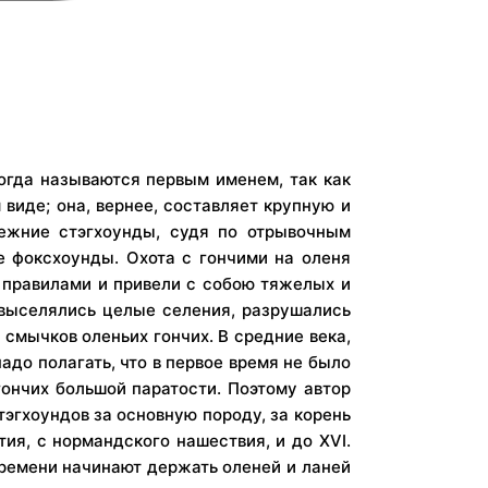
ногда называются первым именем, так как
виде; она, вернее, составляет крупную и
режние стэгхоунды, судя по отрывочным
е фоксхоунды. Охота с гончими на оленя
е правилами и привели с собою тяжелых и
а выселялись целые селения, разрушались
 смычков оленьих гончих. В средние века,
адо полагать, что в первое время не было
 гончих большой паратости. Поэтому автор
стэгхоундов за основную породу, за корень
тия, с нормандского нашествия, и до XVI.
времени начинают держать оленей и ланей