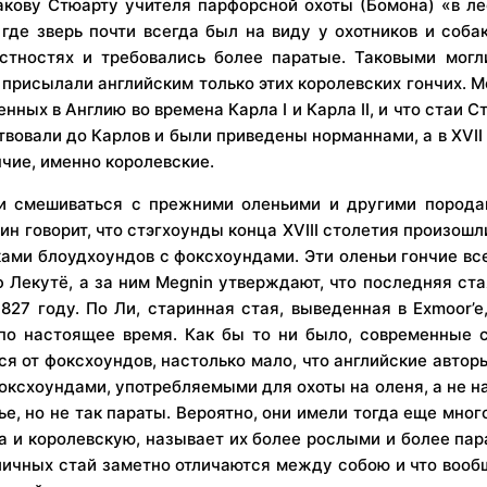
акову Стюарту учителя парфорсной охоты (Бомона) «в ле
 где зверь почти всегда был на виду у охотников и соба
тностях и требовались более паратые. Таковыми могл
, присылали английским только этих королевских гончих. M
ых в Англию во времена Карла I и Карла II, и что стаи Стю
твовали до Карлов и были приведены норманнами, а в XVI
чие, именно королевские.
 смешиваться с прежними оленьими и другими породам
 говорит, что стэгхоунды конца XVIII столетия произошл
ми блоудхоундов с фоксхоундами. Эти оленьи гончие все
Лекутё, а за ним Megnin утверждают, что последняя ст
827 году. По Ли, старинная стая, выведенная в Exmoor’e
по настоящее время. Как бы то ни было, современные 
я от фоксхоундов, настолько мало, что английские автор
схоундами, употребляемыми для охоты на оленя, а не на 
е, но не так параты. Вероятно, они имели тогда еще мног
а и королевскую, называет их более рослыми и более п
зличных стай заметно отличаются между собою и что вооб