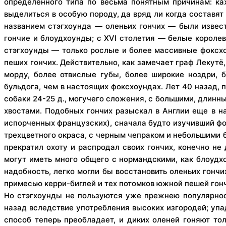
определенного типа по весьма понятным причинам: ка
выделиться в особую породу, да вряд ли когда составят 
названием стэгхоунда — оленьих гончих — были извест
гончие и блоудхоунды; с XVI столетия — белые королев
стэгхоунды — только рослые и более массивные фоксх
пеших гончих. Действительно, как замечает граф Лекутё
морду, более отвислые губы, более широкие ноздри, б
бульдога, чем в настоящих фоксхоундах. Лет 40 назад, п
собаки 24-25 д., могучего сложения, с большими, длинн
хвостами. Подобных гончих разыскал в Англии еще в на
испорченных французских), сначала будто изучивший фо
трехцветного окраса, с черным чепраком и небольшими б
прекратил охоту и распродал своих гончих, конечно н
могут иметь много общего с нормандскими, как блоудх
надобность, легко могли бы восстановить оленьих гонч
примесью керри-биглей и тех потомков южной пешей гонче
Но стэгхоунды не пользуются уже прежнею популярност
назад вследствие употребления высоких изгородей; упад
способ теперь преобладает, и диких оленей гоняют тол