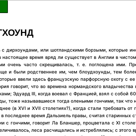
ГХОУНД
ь с дирхоундами, или шотландскими борзыми, которые и
 настоящее время вряд ли существует в Англии в чистом 
ми очень часто скрещивалась, т. е. поглощена ими. П
бще и были родственнее им, чем блоудхоунды, тем боле
которые ввели здесь французскую парфорсную охоту с е
ория говорит, что во времена нормандского владычеств
ми; Эдуард III, когда воевал с Францией, взял с собой 60
ды, тоже называвшиеся тогда оленьими гончими, так что н
ее (в XVI и XVII столетиях?), когда стали требовать от
н и в последнее время Дальзиель правы, считая старинных 
ии с гончими, говорит Ла Бланшер, процветала с XI столе
еличивалось, леса расчищались и истреблялись; с этого 