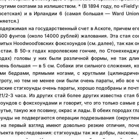
ими охотами за излишеством. * (В 1894 году, по «Field’y»
рсетская) и в Ирландии 6 (самая большая — Ward Union
няется.)
 содержимая на государственный счет в Аскоте, причем 
500 фунтов (около 14000 рублей) жалования. Эта стая со
енитых Hoodwood’oвских фоксхоундов (см. далее), так как
стаи. В 50-х годах королевские гончие, по Стонехенджу
годах) головы у них были различной формы, не так дли
ень большая — в 5 см. Собаки эти сильного сложения, к
ыми бедрами, прямыми ногами, с круглыми (цилиндриче
троту, но тем не менее они были очень параты, ибо все
вские стэгхоунды очень параты, хорошо подобраны и почти
 21/2-3 часа. Из других стай более других известна стая
ндов с фоксхоундами и говорит, что это только самые 
утье, такую же псовину, окрас и лады. В обеих породах г
хоунды не подвергаются операции подрезывания (округлен
на первый взгляд имеют довольно резкие отличия, поч
ъекта преследования: стэгхоунды так же добры, ласковы,