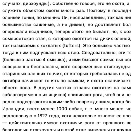
случаях, дирхоунды). Собственно говоря, это не охота, 
служить объектом охоты много раз. Поэтому в последн
оленьей гонки, по мнению Ли, несправедливы, так как ни
большинстве саженые, а не дикие), но доставляет бо
опережали всадников; теперь этого не бывает, но, к с
сомерсетская стая, с которою охотятся на диких оленей
так называемых хохлатых (tufters). Это большею частью 
тогда к ним подпускают всю стаю. Следовательно, эти т
(большею частью 4 смычка), и ими бывают самые выносл
совершенно бесполезны, хотя современные стэгхоунды 
старинных оленьих гончих, от которых требовалась не од
октября начинают гонять по самкам, и охота оканчивает
обоего пола. В других частях страны охотятся на са
заблаговременно из ящиков) спиливают рога, чтоб они не
редко подвергаются каким-либо повреждениям, когда быв
Ирландии, всего менее 1000 собак, т. е. много менее,
родословную с 1827 года, хотя некоторые относят ее пр
— действительно имеют охотничьи рога от прошлого ве
безголосые стэгхоунды и в этой стае выведены от крупн