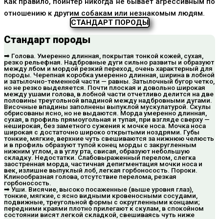
Как правило, пойнтер никогда не бывает агрессивным по
отношению к другим собакам или незнакомым людям.
СТАНДАРТ ПОРОДЫ
Стандарт породы
➡ Голова. Умеренно длинная, покрытая тонкой кожей, сухая,
резко рельефная. Надбровные дуги сильно развиты и образуют
между лбом и мордой резкий переход, очень характерный для
породы. Черепная коробка умеренно длинная, ширина в лобной
и затылочно-теменной части — равны. Затылочный бугор четко,
но не резко выделяется. Почти плоская и довольно широкая
между ушами голова, в лобной части отчетливо делится на две
половины треугольной впадиной между надбровными дугами.
Височные впадины заполнены выпуклой мускулатурой. Скулы
обрисованы ясно, но не выдаются. Морда умеренно длинная,
сухая, в профиль прямоугольная и тупая, при взгляде сверху —
неширокая, без заметного сужения к мочке носа. Мочка носа
широкая с достаточно широко открытыми ноздрями. Губы
тонкие, мягкие, верхние чуть свешиваются за нижнюю челюсть
и в профиль образуют тупой конец морды с закругленным
нижним углом, а в углу рта, свисая, образуют небольшую
складку. Недостатки. Слабовыраженный перелом, слегка
заостренная морда, частичная депигментация мочки носа и
век, излишне выпуклый лоб, легкая горбоносость. Пороки.
Клинообразная голова, отсутствие перелома, резкая
горбоносость.
➡ Уши. Висячие, высоко посаженные (выше уровня глаз),
тонкие, мягкие, с ясно видными кровеносными сосудами,
подвижные, треугольной формы с округленными концами;
передними краями плотно прилегают к скулам, в спокойном
состоянии висят легкой складкой, свешиваясь чуть ниже