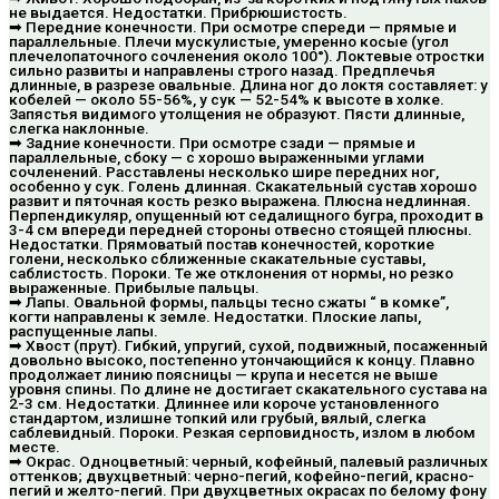
не выдается. Недостатки. Прибрюшистость.
➡ Передние конечности. При осмотре спереди — прямые и
параллельные. Плечи мускулистые, умеренно косые (угол
плечелопаточного сочленения около 100°). Локтевые отростки
сильно развиты и направлены строго назад. Предплечья
длинные, в разрезе овальные. Длина ног до локтя составляет: у
кобелей — около 55-56%, у сук — 52-54% к высоте в холке.
Запястья видимого утолщения не образуют. Пясти длинные,
слегка наклонные.
➡ Задние конечности. При осмотре сзади — прямые и
параллельные, сбоку — с хорошо выраженными углами
сочленений. Расставлены несколько шире передних ног,
особенно у сук. Голень длинная. Скакательный сустав хорошо
развит и пяточная кость резко выражена. Плюсна недлинная.
Перпендикуляр, опущенный ют седалищного бугра, проходит в
3-4 см впереди передней стороны отвесно стоящей плюсны.
Недостатки. Прямоватый постав конечностей, короткие
голени, несколько сближенные скакательные суставы,
саблистость. Пороки. Те же отклонения от нормы, но резко
выраженные. Прибылые пальцы.
➡ Лапы. Овальной формы, пальцы тесно сжаты “ в комке”,
когти направлены к земле. Недостатки. Плоские лапы,
распущенные лапы.
➡ Хвост (прут). Гибкий, упругий, сухой, подвижный, посаженный
довольно высоко, постепенно утончающийся к концу. Плавно
продолжает линию поясницы — крупа и несется не выше
уровня спины. По длине не достигает скакательного сустава на
2-3 см. Недостатки. Длиннее или короче установленного
стандартом, излишне топкий или грубый, вялый, слегка
саблевидный. Пороки. Резкая серповидность, излом в любом
месте.
➡ Окрас. Одноцветный: черный, кофейный, палевый различных
оттенков; двухцветный: черно-пегий, кофейно-пегий, красно-
пегий и желто-пегий. При двухцветных окрасах по белому фону