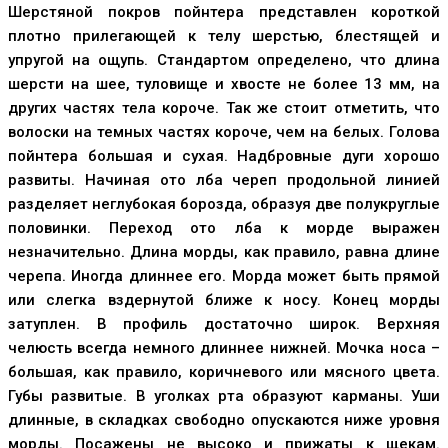
Шерстяной покров пойнтера представлен короткой
плотно прилегающей к телу шерстью, блестящей и
упругой на ощупь. Стандартом определено, что длина
шерсти на шее, туловище и хвосте не более 13 мм, на
других частях тела короче. Так же стоит отметить, что
волоски на темных частях короче, чем на белых. Голова
пойнтера большая и сухая. Надбровные дуги хорошо
развиты. Начиная ото лба череп продольной линией
разделяет неглубокая борозда, образуя две полукруглые
половинки. Переход ото лба к морде выражен
незначительно. Длина морды, как правило, равна длине
черепа. Иногда длиннее его. Морда может быть прямой
или слегка вздернутой ближе к носу. Конец морды
затуплен. В профиль достаточно широк. Верхняя
челюсть всегда немного длиннее нижней. Мочка носа –
большая, как правило, коричневого или мясного цвета.
Губы развитые. В уголках рта образуют карманы. Уши
длинные, в складках свободно опускаются ниже уровня
морды. Посажены не высоко и прижаты к щекам.