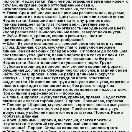
челюсти. Недостатки. Уши, не прилегающие передним краем к
скулам, на хряще, резко оттопыренные сзади,
низкопосаженные, большие, тяжелые, толстые.
➡ Глаза. Средней величины с прямым разрезом век; круглые,
не запавшие и не на выкате. Цвет глаз в тон или темнее пятен.
Недостатки. Запавшие или навыкате, внутреннее веко,
прикрывающее часть глаз, голые веки, светлые веки,
светлоглазость. Пороки. Разноглазость (неодинаковый цвет),
косой разрез глаз, вывороченные веки, заворот века внутрь.
➡ Зубы. Белые, крепкие, хорошо развитые, плотно
прилегающие. Прикус ножницеобразный.
➡ Шея. Высоко поставлена, с головой соединена под тупым.
углом. Длинная, сухая, мускулистая, с выпуклой верхней
линией, без свисающих складок кожи. От головы до холки шея
постепенно утолщается, плавно переходя в холку и плечи. От
головы шея отчетливо отделяется затылочным бугром.
Недостатки. Все отклонения от указанных норм. Грудь.
Глубокая и мощная, в поперечном сечении овальной формы,
опущенная до локтей. Спереди несколько уже, в задней своей
части более широкая. Ложные ребра длинные и округло
изогнуты. Передний выступ грудной кости отчетливо
выделяется. Нижняя линия груди выпукло изогнутая, округло и
плавно переходит в линию живота, без резкого подрыва.
Всякое отклонение от указанных норм является недостатком.
При сильной выраженности — пороком.
➡ Спина. Широкая, мускулистая, крепкая, прямая. Недостатки.
Мягкая или слегка горбящаяся. Пороки. Провислая, горбатая.
➡ Поясница. Широкая, мускулистая, короткая, слегка выпуклая,
что у кобелей заметнее, чем у сук. Прямая поясница, у сук
допустима, у кобелей является недостатком. Пороки. Резко
горбатая, длинная.
➡ Круп. Длинный, широкий, выпуклый, слегка покатый.
Недостатки. Короткий горизонтальный или излишне-
скошенный. Пороки. Сильная скошенность, вислозадость.
➡ Живот. Хорошо подобран, из-за коротких и подтянутых пахов