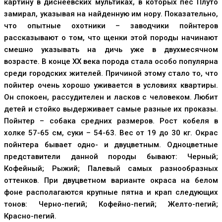
картину в диснеевских мультиках, в которых пес Плуто
замирал, указывая на найденную им нору. Показательно,
что опытные охотники – заводчики пойнтеров
рассказывают о том, что щенки этой породы начинают
смешно указывать на дичь уже в двухмесячном
возрасте. В конце XX века порода стала особо популярна
среди городских жителей. Причиной этому стало то, что
пойнтер очень хорошо уживается в условиях квартиры.
Он спокоен, рассудителен и ласков с человеком. Любит
детей и стойко выдерживает самые разные их проказы.
Пойнтер – собака средних размеров. Рост кобеля в
холке 57-65 см, суки – 54-63. Вес от 19 до 30 кг. Окрас
пойнтера бывает одно- и двуцветным. Одноцветные
представители данной породы бывают: Черный;
Кофейный; Рыжий; Палевый самых разнообразных
оттенков. При двуцветном варианте окраса на белом
фоне располагаются крупные пятна и крап следующих
тонов: Черно-пегий; Кофейно-пегий; Желто-пегий;
Красно-пегий.