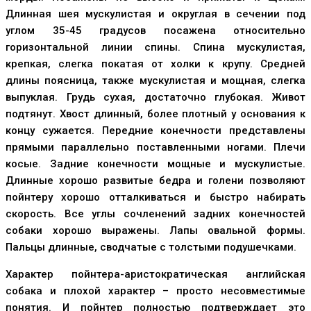
Длинная шея мускулистая и округлая в сечении под
углом 35-45 градусов посажена относительно
горизонтальной линии спины. Спина мускулистая,
крепкая, слегка покатая от холки к крупу. Средней
длины поясница, также мускулистая и мощная, слегка
выпуклая. Грудь сухая, достаточно глубокая. Живот
подтянут. Хвост длинный, более плотный у основания к
концу сужается. Передние конечности представлены
прямыми параллельно поставленными ногами. Плечи
косые. Задние конечности мощные и мускулистые.
Длинные хорошо развитые бедра и голени позволяют
пойнтеру хорошо отталкиваться и быстро набирать
скорость. Все углы сочленений задних конечностей
собаки хорошо выражены. Лапы овальной формы.
Пальцы длинные, сводчатые с толстыми подушечками.
Характер пойнтера-аристократическая английская
собака и плохой характер – просто несовместимые
понятия. И пойнтер полностью подтверждает это