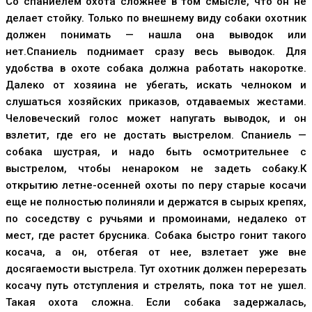
Со спаниелем охота сложнее в том смысле, что он не
делает стойку. Только по внешнему виду собаки охотник
должен понимать — нашла она выводок или
нет.Спаниель поднимает сразу весь выводок. Для
удобства в охоте собака должна работать накоротке.
Далеко от хозяина не убегать, искать челноком и
слушаться хозяйских приказов, отдаваемых жестами.
Человеческий голос может напугать выводок, и он
взлетит, где его не достать выстрелом. Спаниель —
собака шустрая, и надо быть осмотрительнее с
выстрелом, чтобы ненароком не задеть собаку.К
открытию летне-осенней охоты по перу старые косачи
еще не полностью полиняли и держатся в сырых крепях,
по соседству с ручьями и промоинами, недалеко от
мест, где растет брусника. Собака быстро гонит такого
косача, а он, отбегая от нее, взлетает уже вне
досягаемости выстрела. Тут охотник должен перерезать
косачу путь отступления и стрелять, пока тот не ушел.
Такая охота сложна. Если собака задержалась,