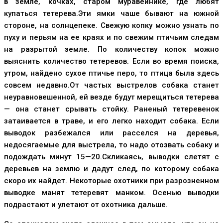
в земле, кочках, старом муравейнике, где любят
купаться тетерева.Эти ямки чаше бывают на южной
стороне, на солнцепеке. Свежую копку можно узнать по
пуху и перьям на ее краях и по свежим птичьим следам
на разрытой земле. По количеству копок можно
выяснить количество тетеревов. Если во время поиска,
утром, найдено сухое птичье перо, то птица была здесь
совсем недавно.От частых выстрелов собака станет
неуравновешенной, ей везде будут мерещиться тетерева
— она станет срывать стойку. Раненый тетеревенок
затаивается в траве, и его легко находит собака. Если
выводок разбежался или расселся на деревья,
недосягаемые для выстрела, то надо отозвать собаку и
подождать минут 15—20.Скликаясь, выводки слетят с
деревьев на землю и дадут след, по которому собака
скоро их найдет. Некоторые охотники при разрозненном
выводке манят тетеревят манком. Осенью выводки
подрастают и улетают от охотника дальше.