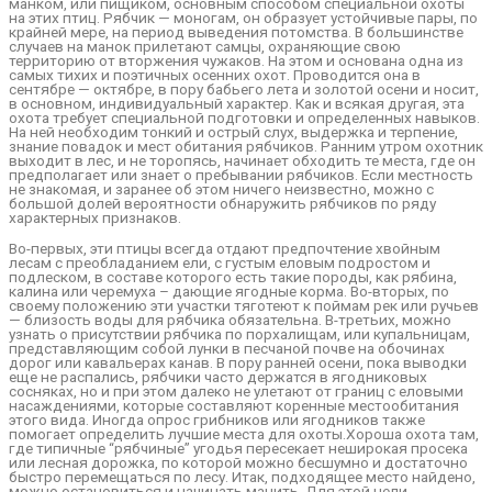
манком, или пищиком, основным способом специальной охоты
на этих птиц. Рябчик — моногам, он образует устойчивые пары, по
крайней мере, на период выведения потомства. В большинстве
случаев на манок прилетают самцы, охраняющие свою
территорию от вторжения чужаков. На этом и основана одна из
самых тихих и поэтичных осенних охот. Проводится она в
сентябре — октябре, в пору бабьего лета и золотой осени и носит,
в основном, индивидуальный характер. Как и всякая другая, эта
охота требует специальной подготовки и определенных навыков.
На ней необходим тонкий и острый слух, выдержка и терпение,
знание повадок и мест обитания рябчиков. Ранним утром охотник
выходит в лес, и не торопясь, начинает обходить те места, где он
предполагает или знает о пребывании рябчиков. Если местность
не знакомая, и заранее об этом ничего неизвестно, можно с
большой долей вероятности обнаружить рябчиков по ряду
характерных признаков.
Во-первых, эти птицы всегда отдают предпочтение хвойным
лесам с преобладанием ели, с густым еловым подростом и
подлеском, в составе которого есть такие породы, как рябина,
калина или черемуха – дающие ягодные корма. Во-вторых, по
своему положению эти участки тяготеют к поймам рек или ручьев
— близость воды для рябчика обязательна. В-третьих, можно
узнать о присутствии рябчика по порхалищам, или купальницам,
представляющим собой лунки в песчаной почве на обочинах
дорог или кавальерах канав. В пору ранней осени, пока выводки
еще не распались, рябчики часто держатся в ягодниковых
сосняках, но и при этом далеко не улетают от границ с еловыми
насаждениями, которые составляют коренные местообитания
этого вида. Иногда опрос грибников или ягодников также
помогает определить лучшие места для охоты.Хороша охота там,
где типичные “рябчиные” угодья пересекает неширокая просека
или лесная дорожка, по которой можно бесшумно и достаточно
быстро перемещаться по лесу. Итак, подходящее место найдено,
можно остановиться и начинать манить. Для этой цели