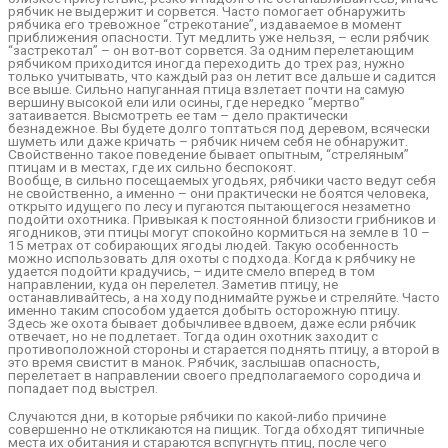
рябчик не выдержит и сорвется. Часто помогает обнаружить
рябчика его тревожное “стрекотание”, издаваемое в момент
приближения опасности. Тут медлить уже нельзя, – если рябчик
“застрекотал” – он вот-вот сорвется. За одним перелетающим
рябчиком приходится иногда переходить до трех раз, нужно
только учитывать, что каждый раз он летит все дальше и садится
все выше. Сильно напуганная птица взлетает почти на самую
вершину высокой ели или осины, где нередко “мертво”
затаивается. Высмотреть ее там – дело практически
безнадежное. Вы будете долго топтаться под деревом, всячески
шуметь или даже кричать – рябчик ничем себя не обнаружит.
Свойственно такое поведение бывает опытным, “стреляным”
птицам и в местах, где их сильно беспокоят.
Вообще, в сильно посещаемых угодьях, рябчики часто ведут себя
не свойственно, а именно – они практически не боятся человека,
открыто идущего по лесу и пугаются пытающегося незаметно
подойти охотника. Привыкая к постоянной близости грибников и
ягодников, эти птицы могут спокойно кормиться на земле в 10 –
15 метрах от собирающих ягоды людей. Такую особенность
можно использовать для охоты с подхода. Когда к рябчику не
удается подойти крадучись, – идите смело вперед в том
направлении, куда он перелетел. Заметив птицу, не
останавливайтесь, а на ходу поднимайте ружье и стреляйте. Часто
именно таким способом удается добыть осторожную птицу.
Здесь же охота бывает добычливее вдвоем, даже если рябчик
отвечает, но не подлетает. Тогда один охотник заходит с
противоположной стороны и старается поднять птицу, а второй в
это время свистит в манок. Рябчик, заслышав опасность,
перелетает в направлении своего предполагаемого сородича и
попадает под выстрел.
Случаются дни, в которые рябчики по какой-либо причине
совершенно не откликаются на пищик. Тогда обходят типичные
места их обитания и стараются вспугнуть птиц, после чего