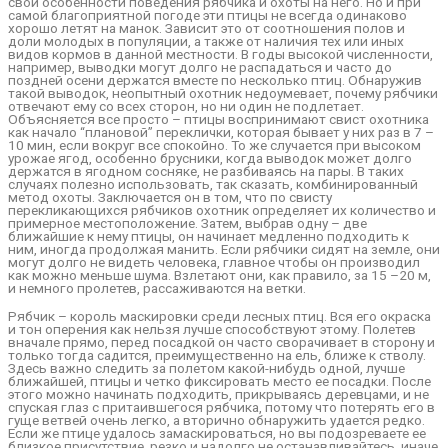
свои особенности поведения рябчика и охоты на него. Но и при
самой благоприятной погоде эти птицы не всегда одинаково
хорошо летят на манок. Зависит это от соотношения полов и
доли молодых в популяции, а также от наличия тех или иных
видов кормов в данной местности. В годы высокой численности,
например, выводки могут долго не распадаться и часто до
поздней осени держатся вместе по несколько птиц. Обнаружив
такой выводок, неопытный охотник недоумевает, почему рябчики
отвечают ему со всех сторон, но ни один не подлетает.
Объясняется все просто – птицы воспринимают свист охотника
как начало “плановой” переклички, которая бывает у них раз в 7 –
10 мин, если вокруг все спокойно. То же случается при высоком
урожае ягод, особенно брусники, когда выводок может долго
держатся в ягодном сосняке, не разбиваясь на пары. В таких
случаях полезно использовать, так сказать, комбинированный
метод охоты. Заключается он в том, что по свисту
перекликающихся рябчиков охотник определяет их количество и
примерное местоположение. Затем, выбрав одну – две
ближайшие к нему птицы, он начинает медленно подходить к
ним, иногда продолжая манить. Если рябчики сидят на земле, они
могут долго не видеть человека, главное чтобы он производил
как можно меньше шума. Взлетают они, как правило, за 15 –20 м,
и немного пролетев, рассаживаются на ветки.
Рябчик – король маскировки среди лесных птиц. Вся его окраска
и тон оперения как нельзя лучше способствуют этому. Полетев
вначале прямо, перед посадкой он часто сворачивает в сторону и
только тогда садится, преимущественно на ель, ближе к стволу.
Здесь важно следить за полетом какой-нибудь одной, лучше
ближайшей, птицы и четко фиксировать место ее посадки. После
этого можно начинать подходить, прикрываясь деревцами, и не
спуская глаз с притаившегося рябчика, потому что потерять его в
гуще ветвей очень легко, а вторично обнаружить удается редко.
Если же птице удалось замаскироваться, но вы подозреваете ее
близкое присутствие, резко и надолго не останавливайтесь, иначе