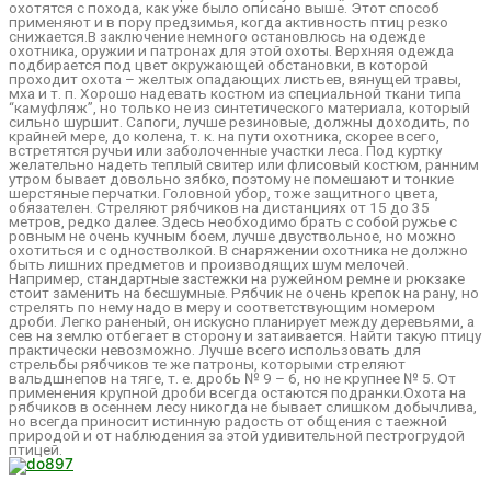
охотятся с похода, как уже было описано выше. Этот способ
применяют и в пору предзимья, когда активность птиц резко
снижается.В заключение немного остановлюсь на одежде
охотника, оружии и патронах для этой охоты. Верхняя одежда
подбирается под цвет окружающей обстановки, в которой
проходит охота – желтых опадающих листьев, вянущей травы,
мха и т. п. Хорошо надевать костюм из специальной ткани типа
“камуфляж”, но только не из синтетического материала, который
сильно шуршит. Сапоги, лучше резиновые, должны доходить, по
крайней мере, до колена, т. к. на пути охотника, скорее всего,
встретятся ручьи или заболоченные участки леса. Под куртку
желательно надеть теплый свитер или флисовый костюм, ранним
утром бывает довольно зябко, поэтому не помешают и тонкие
шерстяные перчатки. Головной убор, тоже защитного цвета,
обязателен. Стреляют рябчиков на дистанциях от 15 до 35
метров, редко далее. Здесь необходимо брать с собой ружье с
ровным не очень кучным боем, лучше двуствольное, но можно
охотиться и с одностволкой. В снаряжении охотника не должно
быть лишних предметов и производящих шум мелочей.
Например, стандартные застежки на ружейном ремне и рюкзаке
стоит заменить на бесшумные. Рябчик не очень крепок на рану, но
стрелять по нему надо в меру и соответствующим номером
дроби. Легко раненый, он искусно планирует между деревьями, а
сев на землю отбегает в сторону и затаивается. Найти такую птицу
практически невозможно. Лучше всего использовать для
стрельбы рябчиков те же патроны, которыми стреляют
вальдшнепов на тяге, т. е. дробь № 9 – 6, но не крупнее № 5. От
применения крупной дроби всегда остаются подранки.Охота на
рябчиков в осеннем лесу никогда не бывает слишком добычлива,
но всегда приносит истинную радость от общения с таежной
природой и от наблюдения за этой удивительной пестрогрудой
птицей.