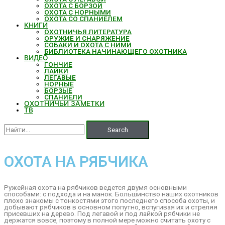
ОХОТА С БОРЗОЙ
ОХОТА С НОРНЫМИ
ОХОТА СО СПАНИЕЛЕМ
КНИГИ
ОХОТНИЧЬЯ ЛИТЕРАТУРА
ОРУЖИЕ И СНАРЯЖЕНИЕ
СОБАКИ И ОХОТА С НИМИ
БИБЛИОТЕКА НАЧИНАЮЩЕГО ОХОТНИКА
ВИДЕО
ГОНЧИЕ
ЛАЙКИ
ЛЕГАВЫЕ
НОРНЫЕ
БОРЗЫЕ
СПАНИЕЛИ
ОХОТНИЧЬИ ЗАМЕТКИ
ТВ
Search
ОХОТА НА РЯБЧИКА
Ружейная охота на рябчиков ведется двумя основными
способами: с подхода и на манок. Большинство наших охотников
плохо знакомы с тонкостями этого последнего способа охоты, и
добывают рябчиков в основном попутно, вспугивая их и стреляя
присевших на дерево. Под легавой и под лайкой рябчики не
держатся вовсе, поэтому в полной мере можно считать охоту с