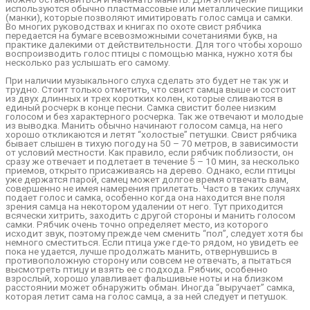
используются обычно пластмассовые или металлические пищики
(манки), которые позволяют имитировать голос самца и самки.
Во многих руководствах и книгах по охоте свист рябчика
передается на бумаге всевозможными сочетаниями букв, на
практике далекими от действительности. Для того чтобы хорошо
воспроизводить голос птицы с помощью манка, нужно хотя бы
несколько раз услышать его самому.
При наличии музыкального слуха сделать это будет не так уж и
трудно. Стоит только отметить, что свист самца выше и состоит
из двух длинных и трех коротких колен, которые сливаются в
единый росчерк в конце песни. Самка свистит более низким
голосом и без характерного росчерка. Так же отвечают и молодые
из выводка. Манить обычно начинают голосом самца, на него
хорошо откликаются и летят “холостые” петушки. Свист рябчика
бывает слышен в тихую погоду на 50 – 70 метров, в зависимости
от условий местности. Как правило, если рябчик поблизости, он
сразу же отвечает и подлетает в течение 5 – 10 мин, за несколько
приемов, открыто присаживаясь на дерево. Однако, если птицы
уже держатся парой, самец может долгое время отвечать вам,
совершенно не имея намерения прилетать. Часто в таких случаях
подает голос и самка, особенно когда она находится вне поля
зрения самца на некотором удалении от него. Тут приходится
всячески хитрить, заходить с другой стороны и манить голосом
самки. Рябчик очень точно определяет место, из которого
исходит звук, поэтому прежде чем сменить “пол”, следует хотя бы
немного сместиться. Если птица уже где-то рядом, но увидеть ее
пока не удается, лучше продолжать манить, отвернувшись в
противоположную сторону или совсем не отвечать, а пытаться
высмотреть птицу и взять ее с подхода. Рябчик, особенно
взрослый, хорошо улавливает фальшивые ноты и на близком
расстоянии может обнаружить обман. Иногда “выручает” самка,
которая летит сама на голос самца, а за ней следует и петушок.