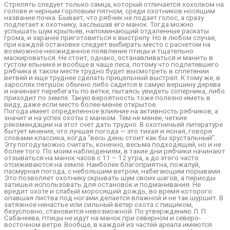
Стрелять следует только самца, который отличается хохолком на
голове и черным горловым пятном, среди охотников носящим
название почка. Бывает, что рябчик не подает голос, а сразу
подлетает к охотнику, заслышав его манок. Тогда можно
услышать шум крыльев, напоминающий отдаленные раскаты
грома, и заранее приготовиться к выстрелу. Но в любом случае,
при каждой остановке следует выбирать место с расчетом на
возможное неожиданное появление птицы и тщательно
маскироваться. Не стоит, однако, останавливаться и манить в
густом ельнике и вообще в чаще леса, потому что подлетевшего
рябчика в таком месте трудно будет высмотреть в сплетении
ветвей и еще труднее сделать прицельный выстрел. К тому же, в
зарослях петушок обычно либо садится в самую вершину дерева
и начинает перебегать по ветке, пытаясь увидеть соперника, либо
приходит по земле. Такую вероятность тоже полезно иметь в
виду, даже если место более-менее открытое.
Погода имеет определенное влияние на активность рябчиков, а
значит и на успех охоты с манком. Тем не менее, четкие
рекомендации на этот счет дать трудно. В охотничьей литературе
бытует мнение, что лучшая погода — это тихая и ясная, говоря
словами классика, когда “весь день стоит как бы хрустальный”.
Эту погоду можно считать, конечно, весьма подходящей, но и не
более того. По моим наблюдениям, в такие дни рябчики начинают
отзываться на манок часов с 11 – 12 утра, а до этого часто
отсиживаются на земле. Наиболее благоприятна, пожалуй,
пасмурная погода, с небольшим ветром, набегающим порывами.
Это позволяет охотнику скрывать шум своих шагов, а периоды
затишья использовать для остановок и подманивания. Не
вредит охоте и слабый моросящий дождь, во время которого
опавшая листва под ногами делается влажной и не так шуршит. В
затяжное ненастье или сильный ветер охота с пищиком,
безусловно, становится невозможной. По утверждению Л. П.
Сабанеева, птицы не идут на манок при северном и северо-
восточном ветре. Вообще, в каждой из частей ареала имеются