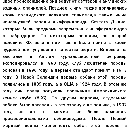
Свое происхождение они ведут от сеттеров и английских
водяных спаниелей. Позднее к ним также приливались
крови ирландского водяного спаниеля,а также ныне
исчезнувшей породы ньюфаундленды Святого Джона,
которые были предками современных ньюфаундлендов
и лабрадоров. По некоторым версиям, во второй
половине XIX века к ним также были прилиты крови
пуделей для улучшения качества шерсти. Впервые на
выставке в Англии курчавошёрстный ретривер
экспонировался в 1860 году. Клуб любителей породы
основан в 1896 году, а первый стандарт принят в 1913
году. В Новой Зеландии первые собаки этой породы
появились в 1889 году, а в США в 1924 году. В этом же
году они сразу получили признание Американского
кеннел-клуба (АКС). По другим версиям, отдельные
собаки были завезены в эту страну ещё раньше, в 1907
году, но на тот момент не были замечены
профессиональными собаководами. После Первой
мировой войны численность собак этой породы в