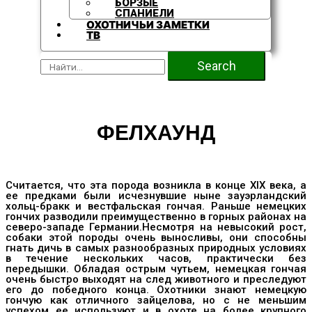
БОРЗЫЕ
СПАНИЕЛИ
ОХОТНИЧЬИ ЗАМЕТКИ
ТВ
Search
ФЕЛХАУНД
Считается, что эта порода возникла в конце XIX века, а
ее предками были исчезнувшие ныне зауэрландский
хольц-бракк и вестфальская гончая. Раньше немецких
гончих разводили преимущественно в горных районах на
северо-западе Германии.Несмотря на невысокий рост,
собаки этой породы очень выносливы, они способны
гнать дичь в самых разнообразных природных условиях
в течение нескольких часов, практически без
передышки. Обладая острым чутьем, немецкая гончая
очень быстро выходят на след животного и преследуют
его до победного конца. Охотники знают немецкую
гончую как отличного зайцелова, но с не меньшим
успехом ее используют и в охоте на более крупного