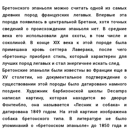
Бретонского эпаньоля можно считать одной из самых
древних пород французских легавых. Впервые эта
порода появилась в центральной Бретани, хотя точных
сведений о происхождении эпаньоля нет. В средние
века его использовали для охоты, в том числе и
соколиной. В конце XIX века к этой породе была
примешана кровь сеттера Лаверака, после чего
«бретонец» приобрел стиль, который характерен для
лучших пород легавых и стал энергичнее искать след.
Бретонские эпаньоли были известны во Франции еще в
XV столетии, но документальное подтверждение о
существовании этой породы было датировано намного
позднее. Художник барбизонской школы Decamps
написал картину, которая находится во дворце
Фонтенбло, она называется «Лесник и собака» и
датирована 1849 годом. На этой картине изображена
собака бретонского типа. В литературе не было
упоминаний о «бретонском эпаньоле» до 1850 года и