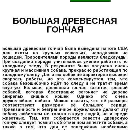
БОЛЬШАЯ ДРЕВЕСНАЯ
ГОНЧАЯ
Большая древесная гончая была выведена на юге США
для охоты на крупных кошачьих, нападавших на
лошадей. Прародителями породы являются бладхаунды.
При создании породы учитывалось умение работать по
холодному следу. В результате была получена очень
крупная и массивная собака, прекрасно работающая по
холодному следу. Для этих собак не характерна высокая
скорость работы, но это компенсируется тем, что
собака безошибочно идёт по следу и не тратит время
впустую. Большая древесная гончая кажется грозной
собакой, которая бесстрашно загоняет на дерево
свирепых хищных кошек. Однако это очень
дружелюбная собака. Можно сказать, что её размеры
соответствуют размерам её большого сердца.
Привязанность и безграничное дружелюбие делают эту
собаку любимцем не только в кругу людей, но и среди
животных. Тем, кто собирается завести древесную
гончую следует помнить об отменном аппетите собаки, а
также о том, что для её содержания необходимо